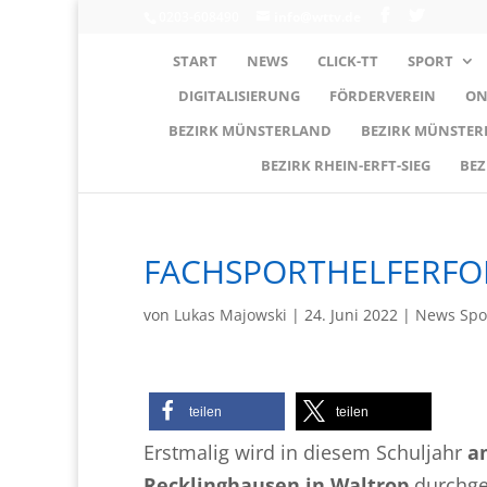
0203-608490
info@wttv.de
START
NEWS
CLICK-TT
SPORT
DIGITALISIERUNG
FÖRDERVEREIN
ON
BEZIRK MÜNSTERLAND
BEZIRK MÜNSTE
BEZIRK RHEIN-ERFT-SIEG
BEZ
FACHSPORTHELFERF
von
Lukas Majowski
|
24. Juni 2022
|
News Spo
teilen
teilen
Erstmalig wird in diesem Schuljahr
a
Recklinghausen in Waltrop
durchgef