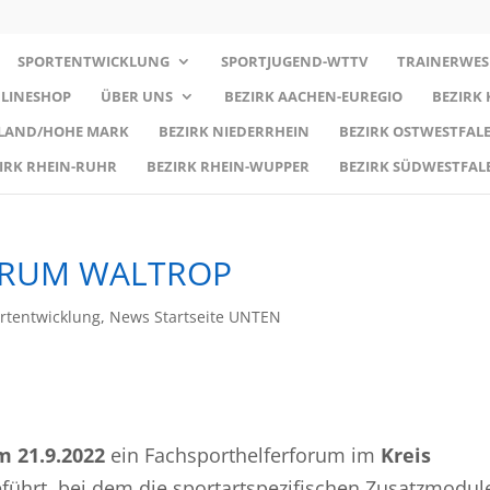
SPORTENTWICKLUNG
SPORTJUGEND-WTTV
TRAINERWES
LINESHOP
ÜBER UNS
BEZIRK AACHEN-EUREGIO
BEZIRK
RLAND/HOHE MARK
BEZIRK NIEDERRHEIN
BEZIRK OSTWESTFALE
IRK RHEIN-RUHR
BEZIRK RHEIN-WUPPER
BEZIRK SÜDWESTFAL
ORUM WALTROP
rtentwicklung
,
News Startseite UNTEN
m 21.9.2022
ein Fachsporthelferforum im
Kreis
ührt, bei dem die sportartspezifischen Zusatzmodul