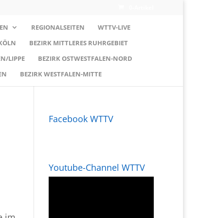
0-Artikel
EN
REGIONALSEITEN
WTTV-LIVE
 KÖLN
BEZIRK MITTLERES RUHRGEBIET
N/LIPPE
BEZIRK OSTWESTFALEN-NORD
EN
BEZIRK WESTFALEN-MITTE
Facebook WTTV
Youtube-Channel WTTV
e im