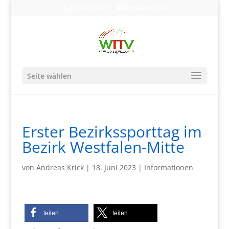
0203-608490
info@wttv.de
Seite wählen
Erster Bezirkssporttag im
Bezirk Westfalen-Mitte
von
Andreas Krick
|
18. Juni 2023
|
Informationen
teilen
teilen