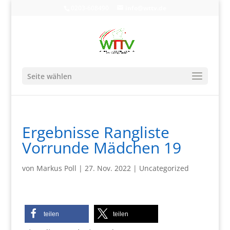
0203-608490
info@wttv.de
Seite wählen
Ergebnisse Rangliste
Vorrunde Mädchen 19
von
Markus Poll
|
27. Nov. 2022
|
Uncategorized
teilen
teilen