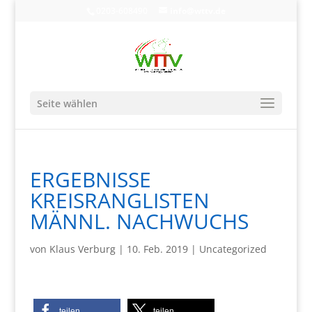
0203-608490
info@wttv.de
Seite wählen
ERGEBNISSE
KREISRANGLISTEN
MÄNNL. NACHWUCHS
von
Klaus Verburg
|
10. Feb. 2019
|
Uncategorized
teilen
teilen