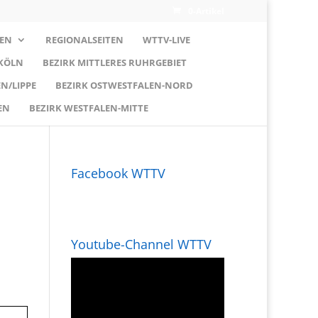
0-Artikel
EN
REGIONALSEITEN
WTTV-LIVE
 KÖLN
BEZIRK MITTLERES RUHRGEBIET
N/LIPPE
BEZIRK OSTWESTFALEN-NORD
EN
BEZIRK WESTFALEN-MITTE
Facebook WTTV
Youtube-Channel WTTV