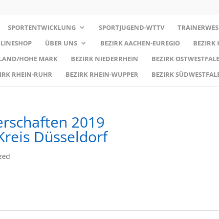
SPORTENTWICKLUNG
SPORTJUGEND-WTTV
TRAINERWES
LINESHOP
ÜBER UNS
BEZIRK AACHEN-EUREGIO
BEZIRK
RLAND/HOHE MARK
BEZIRK NIEDERRHEIN
BEZIRK OSTWESTFALE
IRK RHEIN-RUHR
BEZIRK RHEIN-WUPPER
BEZIRK SÜDWESTFAL
erschaften 2019
reis Düsseldorf
zed