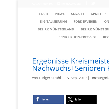
0203-608490
info@wttv.de
START
NEWS
CLICK-TT
SPORT
DIGITALISIERUNG
FÖRDERVEREIN
ON
BEZIRK MÜNSTERLAND
BEZIRK MÜNSTE
BEZIRK RHEIN-ERFT-SIEG
BEZ
Ergebnisse Kreismeist
Nachwuchs+Senioren K
von
Ludger Strahl
|
15. Sep. 2019
|
Uncategori
teilen
teilen