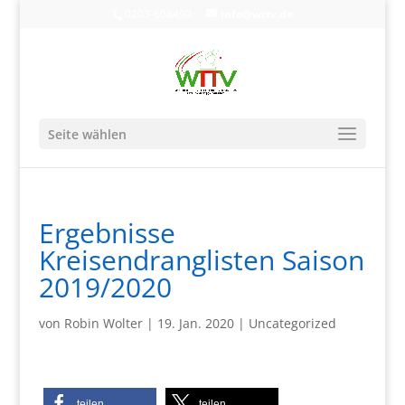
0203-608490
info@wttv.de
Seite wählen
Ergebnisse
Kreisendranglisten Saison
2019/2020
von
Robin Wolter
|
19. Jan. 2020
|
Uncategorized
teilen
teilen