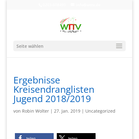
0203-608490
info@wttv.de
Seite wählen
Ergebnisse
Kreisendranglisten
Jugend 2018/2019
von
Robin Wolter
|
27. Jan. 2019
|
Uncategorized
teilen
teilen