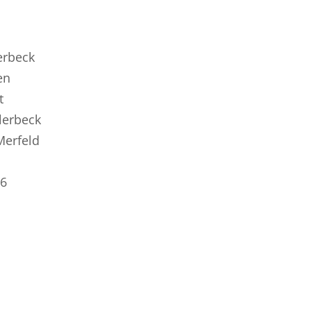
lerbeck
en
t
lerbeck
Merfeld
06