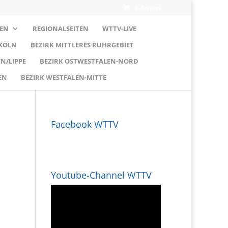
0-Artikel
EN
REGIONALSEITEN
WTTV-LIVE
 KÖLN
BEZIRK MITTLERES RUHRGEBIET
N/LIPPE
BEZIRK OSTWESTFALEN-NORD
EN
BEZIRK WESTFALEN-MITTE
Facebook WTTV
Youtube-Channel WTTV