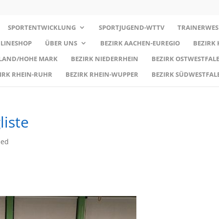
SPORTENTWICKLUNG
SPORTJUGEND-WTTV
TRAINERWES
LINESHOP
ÜBER UNS
BEZIRK AACHEN-EUREGIO
BEZIRK
RLAND/HOHE MARK
BEZIRK NIEDERRHEIN
BEZIRK OSTWESTFALE
IRK RHEIN-RUHR
BEZIRK RHEIN-WUPPER
BEZIRK SÜDWESTFAL
liste
zed