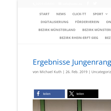
0203-608490
info@wttv.de
START
NEWS
CLICK-TT
SPORT
DIGITALISIERUNG
FÖRDERVEREIN
ON
BEZIRK MÜNSTERLAND
BEZIRK MÜNSTE
BEZIRK RHEIN-ERFT-SIEG
BEZ
Ergebnisse Jungenrang
von
Michael Kuth
|
26. Feb. 2019
|
Uncategori
teilen
teilen