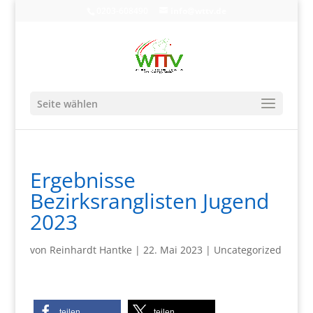
0203-608490
info@wttv.de
Seite wählen
Ergebnisse
Bezirksranglisten Jugend
2023
von
Reinhardt Hantke
|
22. Mai 2023
|
Uncategorized
teilen
teilen