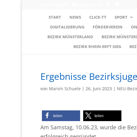
0203-608490
info@wttv.de
START
NEWS
CLICK-TT
SPORT
DIGITALISIERUNG
FÖRDERVEREIN
ON
BEZIRK MÜNSTERLAND
BEZIRK MÜNSTE
BEZIRK RHEIN-ERFT-SIEG
BEZ
Ergebnisse Bezirksjug
von
Marvin Schuele
|
26. Juni 2023
|
NEU-Bezi
teilen
teilen
Am Samstag, 10.06.23, wurde die Bez
erfolgreich gegründet.