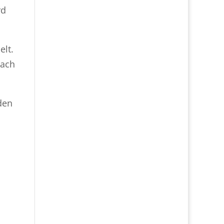
rd
elt.
nach
den