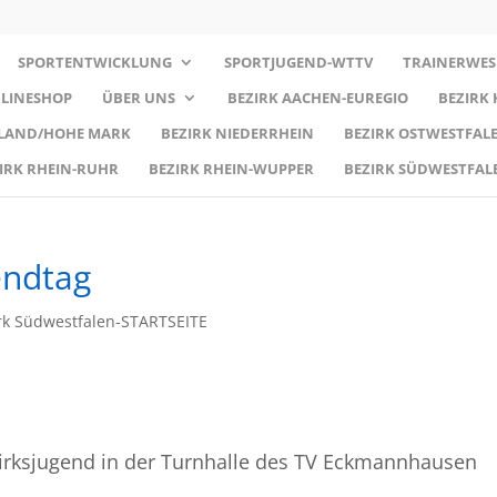
SPORTENTWICKLUNG
SPORTJUGEND-WTTV
TRAINERWES
LINESHOP
ÜBER UNS
BEZIRK AACHEN-EUREGIO
BEZIRK
RLAND/HOHE MARK
BEZIRK NIEDERRHEIN
BEZIRK OSTWESTFALE
IRK RHEIN-RUHR
BEZIRK RHEIN-WUPPER
BEZIRK SÜDWESTFAL
endtag
rk Südwestfalen-STARTSEITE
irksjugend in der Turnhalle des TV Eckmannhausen