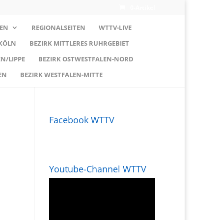
0-Artikel
EN
REGIONALSEITEN
WTTV-LIVE
 KÖLN
BEZIRK MITTLERES RUHRGEBIET
N/LIPPE
BEZIRK OSTWESTFALEN-NORD
EN
BEZIRK WESTFALEN-MITTE
Facebook WTTV
Youtube-Channel WTTV