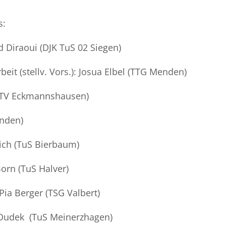
s:
Diraoui (DJK TuS 02 Siegen)
eit (stellv. Vors.): Josua Elbel (TTG Menden)
 (TV Eckmannshausen)
enden)
mich (TuS Bierbaum)
orn (TuS Halver)
Pia Berger (TSG Valbert)
s Dudek (TuS Meinerzhagen)