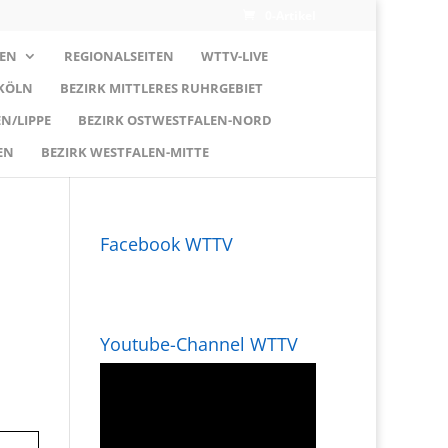
0-Artikel
EN
REGIONALSEITEN
WTTV-LIVE
 KÖLN
BEZIRK MITTLERES RUHRGEBIET
N/LIPPE
BEZIRK OSTWESTFALEN-NORD
EN
BEZIRK WESTFALEN-MITTE
Facebook WTTV
Youtube-Channel WTTV