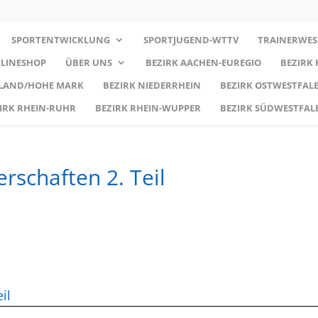
SPORTENTWICKLUNG
SPORTJUGEND-WTTV
TRAINERWES
LINESHOP
ÜBER UNS
BEZIRK AACHEN-EUREGIO
BEZIRK
RLAND/HOHE MARK
BEZIRK NIEDERRHEIN
BEZIRK OSTWESTFALE
IRK RHEIN-RUHR
BEZIRK RHEIN-WUPPER
BEZIRK SÜDWESTFAL
rschaften 2. Teil
d
il