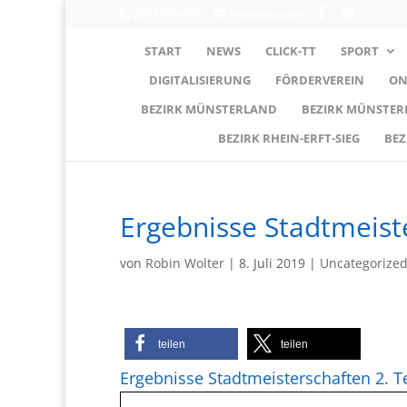
0203-608490
info@wttv.de
START
NEWS
CLICK-TT
SPORT
DIGITALISIERUNG
FÖRDERVEREIN
ON
BEZIRK MÜNSTERLAND
BEZIRK MÜNSTE
BEZIRK RHEIN-ERFT-SIEG
BEZ
Ergebnisse Stadtmeiste
von
Robin Wolter
|
8. Juli 2019
|
Uncategorize
teilen
teilen
Ergebnisse Stadtmeisterschaften 2. Te