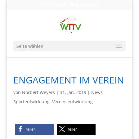
0203-608490
info@wttv.de
Seite wählen
ENGAGEMENT IM VEREIN
von
Norbert Weyers
|
31. Jan. 2019
|
News
Sportentwicklung
,
Vereinsentwicklung
teilen
teilen