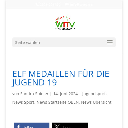
0203-608490
info@wttv.de
Seite wählen
ELF MEDAILLEN FÜR DIE
JUGEND 19
von
Sandra Spieler
|
14. Juni 2024
|
Jugendsport
,
News Sport
,
News Startseite OBEN
,
News Übersicht
teilen
teilen