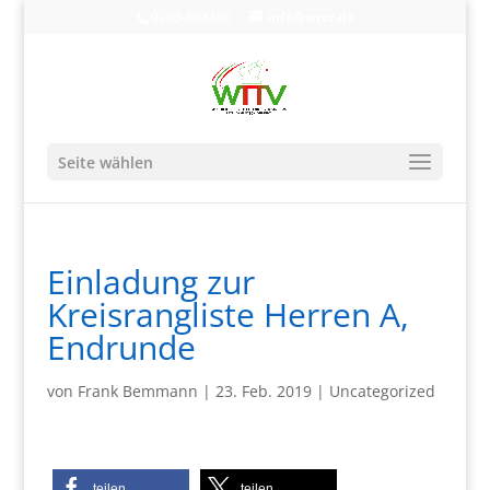
0203-608490
info@wttv.de
Seite wählen
Einladung zur
Kreisrangliste Herren A,
Endrunde
von
Frank Bemmann
|
23. Feb. 2019
|
Uncategorized
teilen
teilen