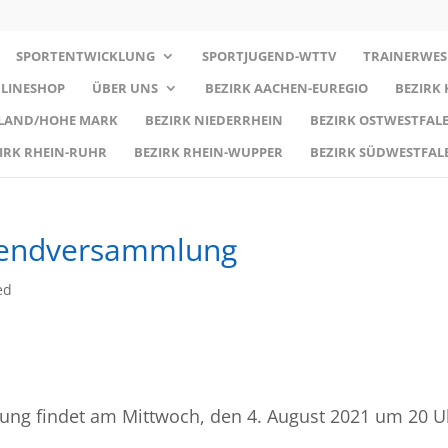
SPORTENTWICKLUNG
SPORTJUGEND-WTTV
TRAINERWES
LINESHOP
ÜBER UNS
BEZIRK AACHEN-EUREGIO
BEZIRK
RLAND/HOHE MARK
BEZIRK NIEDERRHEIN
BEZIRK OSTWESTFALE
IRK RHEIN-RUHR
BEZIRK RHEIN-WUPPER
BEZIRK SÜDWESTFAL
ugendversammlung
ed
ung findet am Mittwoch, den 4. August 2021 um 20 U