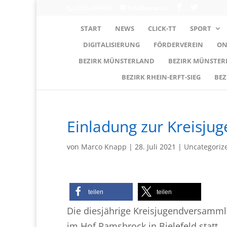
0203-608490
info@wttv.de
START
NEWS
CLICK-TT
SPORT
DIGITALISIERUNG
FÖRDERVEREIN
ON
BEZIRK MÜNSTERLAND
BEZIRK MÜNSTE
BEZIRK RHEIN-ERFT-SIEG
BEZ
Einladung zur Kreisj
von
Marco Knapp
|
28. Juli 2021
|
Uncategoriz
teilen
teilen
Die diesjährige Kreisjugendversamml
im Hof Ramsbrock in Bielefeld statt.