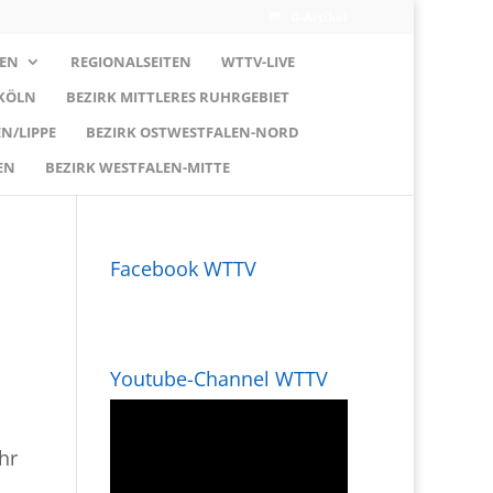
0-Artikel
EN
REGIONALSEITEN
WTTV-LIVE
 KÖLN
BEZIRK MITTLERES RUHRGEBIET
N/LIPPE
BEZIRK OSTWESTFALEN-NORD
EN
BEZIRK WESTFALEN-MITTE
Facebook WTTV
Youtube-Channel WTTV
hr