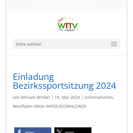
0203-608490
info@wttv.de
Seite wählen
Einladung
Bezirkssportsitzung 2024
von
Miriam Winkel
|
19. Mai 2024
|
Informationen
,
Westfalen-Mitte-INFOS/DOWNLOADS
teilen
teilen