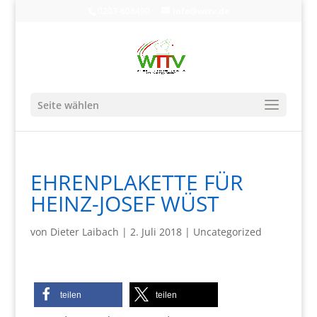
0203-608490
info@wttv.de
Seite wählen
EHRENPLAKETTE FÜR
HEINZ-JOSEF WÜST
von
Dieter Laibach
|
2. Juli 2018
|
Uncategorized
teilen
teilen