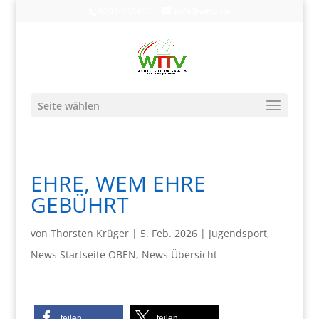
0203-608490
info@wttv.de
Seite wählen
EHRE, WEM EHRE
GEBÜHRT
von
Thorsten Krüger
|
5. Feb. 2026
|
Jugendsport
,
News Startseite OBEN
,
News Übersicht
teilen
teilen