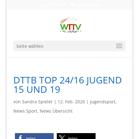
0203-608490
info@wttv.de
Seite wählen
DTTB TOP 24/16 JUGEND
15 UND 19
von
Sandra Spieler
|
12. Feb. 2026
|
Jugendsport
,
News Sport
,
News Übersicht
teilen
teilen