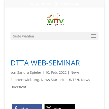
0203-608490
info@wttv.de
Seite wählen
DTTA WEB-SEMINAR
von
Sandra Spieler
|
10. Feb. 2022
|
News
Sportentwicklung
,
News Startseite UNTEN
,
News
Übersicht
teilen
teilen