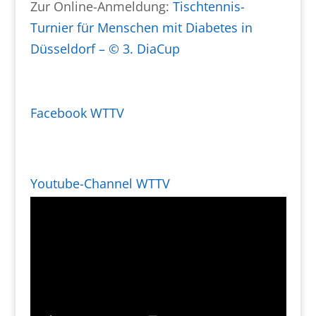
Zur Online-Anmeldung:
Tischtennis-
Turnier für Menschen mit Diabetes in
Düsseldorf – © 3. DiaCup
Facebook WTTV
Youtube-Channel WTTV