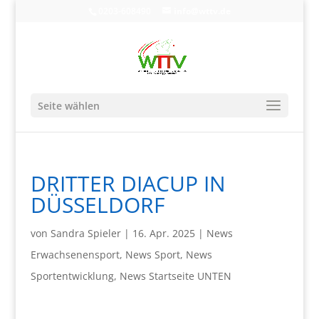
0203-608490
info@wttv.de
Seite wählen
DRITTER DIACUP IN
DÜSSELDORF
von
Sandra Spieler
|
16. Apr. 2025
|
News
Erwachsenensport
,
News Sport
,
News
Sportentwicklung
,
News Startseite UNTEN