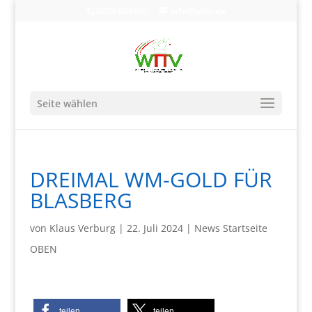
0203-608490
info@wttv.de
Seite wählen
DREIMAL WM-GOLD FÜR
BLASBERG
von
Klaus Verburg
|
22. Juli 2024
|
News Startseite
OBEN
teilen
teilen