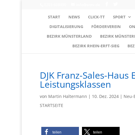
0203-608490
info@wttv.de
START
NEWS
CLICK-TT
SPORT
DIGITALISIERUNG
FÖRDERVEREIN
ON
BEZIRK MÜNSTERLAND
BEZIRK MÜNSTE
BEZIRK RHEIN-ERFT-SIEG
BEZ
DJK Franz-Sales-Haus 
Leistungsklassen
von
Martin Haltermann
|
10. Dez. 2024
|
Neu-B
STARTSEITE
teilen
teilen