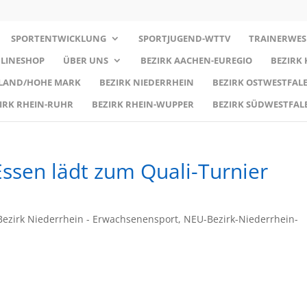
SPORTENTWICKLUNG
SPORTJUGEND-WTTV
TRAINERWES
LINESHOP
ÜBER UNS
BEZIRK AACHEN-EUREGIO
BEZIRK
RLAND/HOHE MARK
BEZIRK NIEDERRHEIN
BEZIRK OSTWESTFALE
IRK RHEIN-RUHR
BEZIRK RHEIN-WUPPER
BEZIRK SÜDWESTFAL
Essen lädt zum Quali-Turnier
ezirk Niederrhein - Erwachsenensport
,
NEU-Bezirk-Niederrhein-