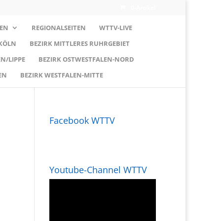
0-Artikel
EN
REGIONALSEITEN
WTTV-LIVE
 KÖLN
BEZIRK MITTLERES RUHRGEBIET
N/LIPPE
BEZIRK OSTWESTFALEN-NORD
EN
BEZIRK WESTFALEN-MITTE
Facebook WTTV
Youtube-Channel WTTV