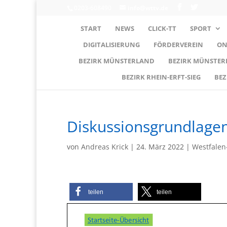
0203-608490
info@wttv.de
START
NEWS
CLICK-TT
SPORT
DIGITALISIERUNG
FÖRDERVEREIN
ON
BEZIRK MÜNSTERLAND
BEZIRK MÜNSTE
BEZIRK RHEIN-ERFT-SIEG
BEZ
Diskussionsgrundlagen
von
Andreas Krick
|
24. März 2022
|
Westfalen
teilen
teilen