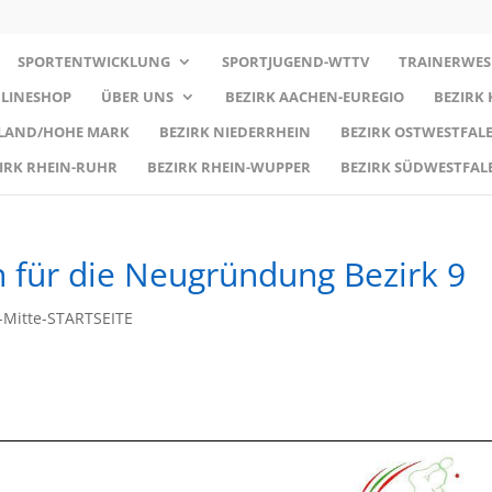
SPORTENTWICKLUNG
SPORTJUGEND-WTTV
TRAINERWES
LINESHOP
ÜBER UNS
BEZIRK AACHEN-EUREGIO
BEZIRK
RLAND/HOHE MARK
BEZIRK NIEDERRHEIN
BEZIRK OSTWESTFALE
IRK RHEIN-RUHR
BEZIRK RHEIN-WUPPER
BEZIRK SÜDWESTFAL
 für die Neugründung Bezirk 9
-Mitte-STARTSEITE