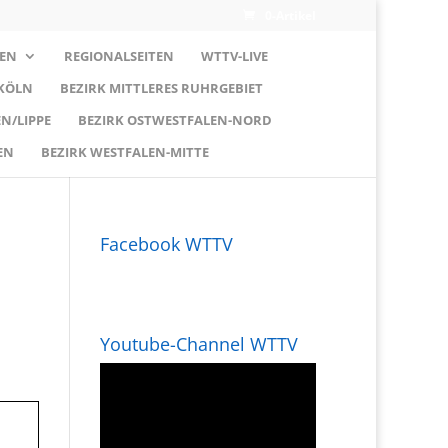
0-Artikel
EN
REGIONALSEITEN
WTTV-LIVE
 KÖLN
BEZIRK MITTLERES RUHRGEBIET
N/LIPPE
BEZIRK OSTWESTFALEN-NORD
EN
BEZIRK WESTFALEN-MITTE
Facebook WTTV
Youtube-Channel WTTV