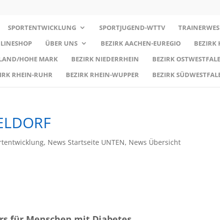
SPORTENTWICKLUNG
SPORTJUGEND-WTTV
TRAINERWES
LINESHOP
ÜBER UNS
BEZIRK AACHEN-EUREGIO
BEZIRK
RLAND/HOHE MARK
BEZIRK NIEDERRHEIN
BEZIRK OSTWESTFALE
IRK RHEIN-RUHR
BEZIRK RHEIN-WUPPER
BEZIRK SÜDWESTFAL
SELDORF
tentwicklung
,
News Startseite UNTEN
,
News Übersicht
rs für Menschen mit Diabetes