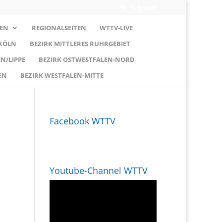
0-Artikel
EN
REGIONALSEITEN
WTTV-LIVE
 KÖLN
BEZIRK MITTLERES RUHRGEBIET
N/LIPPE
BEZIRK OSTWESTFALEN-NORD
EN
BEZIRK WESTFALEN-MITTE
Facebook WTTV
Youtube-Channel WTTV