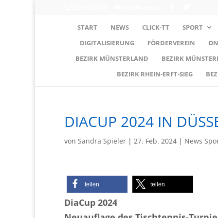
0203-608490
info@wttv.de
START
NEWS
CLICK-TT
SPORT
DIGITALISIERUNG
FÖRDERVEREIN
ON
BEZIRK MÜNSTERLAND
BEZIRK MÜNSTE
BEZIRK RHEIN-ERFT-SIEG
BEZ
DIACUP 2024 IN DÜS
von
Sandra Spieler
|
27. Feb. 2024
|
News Spor
teilen
teilen
DiaCup 2024
Neuauflage des Tischtennis-Turnie