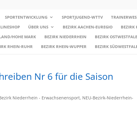
SPORTENTWICKLUNG
SPORTJUGEND-WTTV
TRAINERWES
LINESHOP
ÜBER UNS
BEZIRK AACHEN-EUREGIO
BEZIRK
RLAND/HOHE MARK
BEZIRK NIEDERRHEIN
BEZIRK OSTWESTFALE
IRK RHEIN-RUHR
BEZIRK RHEIN-WUPPER
BEZIRK SÜDWESTFAL
hreiben Nr 6 für die Saison
ezirk Niederrhein - Erwachsenensport
,
NEU-Bezirk-Niederrhein-