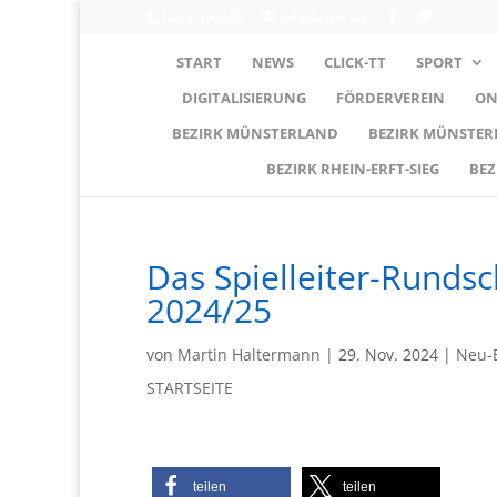
0203-608490
info@wttv.de
START
NEWS
CLICK-TT
SPORT
DIGITALISIERUNG
FÖRDERVEREIN
ON
BEZIRK MÜNSTERLAND
BEZIRK MÜNSTE
BEZIRK RHEIN-ERFT-SIEG
BEZ
Das Spielleiter-Rundsc
2024/25
von
Martin Haltermann
|
29. Nov. 2024
|
Neu-B
STARTSEITE
teilen
teilen