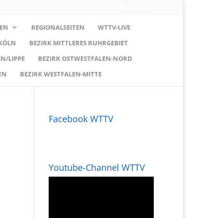
0-Artikel
EN
REGIONALSEITEN
WTTV-LIVE
 KÖLN
BEZIRK MITTLERES RUHRGEBIET
N/LIPPE
BEZIRK OSTWESTFALEN-NORD
EN
BEZIRK WESTFALEN-MITTE
Facebook WTTV
Youtube-Channel WTTV