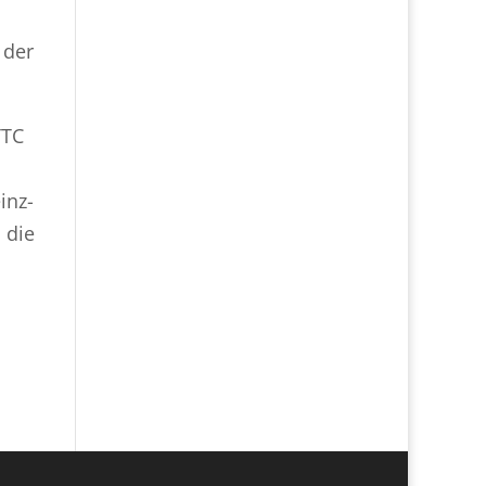
 der
TTC
inz-
 die