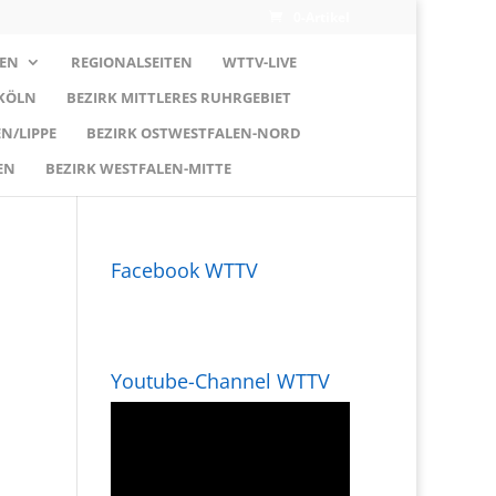
0-Artikel
EN
REGIONALSEITEN
WTTV-LIVE
 KÖLN
BEZIRK MITTLERES RUHRGEBIET
N/LIPPE
BEZIRK OSTWESTFALEN-NORD
EN
BEZIRK WESTFALEN-MITTE
Facebook WTTV
Youtube-Channel WTTV