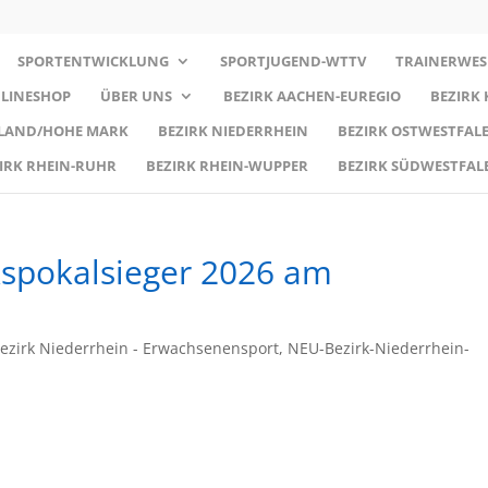
SPORTENTWICKLUNG
SPORTJUGEND-WTTV
TRAINERWES
LINESHOP
ÜBER UNS
BEZIRK AACHEN-EUREGIO
BEZIRK
RLAND/HOHE MARK
BEZIRK NIEDERRHEIN
BEZIRK OSTWESTFALE
IRK RHEIN-RUHR
BEZIRK RHEIN-WUPPER
BEZIRK SÜDWESTFAL
kspokalsieger 2026 am
ezirk Niederrhein - Erwachsenensport
,
NEU-Bezirk-Niederrhein-