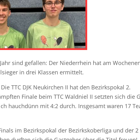
Jahr sind gefallen: Der Niederrhein hat am Wochene
sieger in drei Klassen ermittelt.
: Die TTC DJK Neukirchen II hat den Bezirkspokal 2.
pften Finale beim TTC Waldniel II setzten sich die 
lich hauchdünn mit 4:2 durch. Insgesamt waren 17 T
inals im Bezirkspokal der Bezirkskoberliga und der 2
en durften sich die Gastgeber über die Titel freuen!