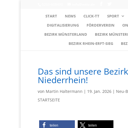
0203-608490
info@wttv.de
START
NEWS
CLICK-TT
SPORT
DIGITALISIERUNG
FÖRDERVEREIN
ON
BEZIRK MÜNSTERLAND
BEZIRK MÜNSTE
BEZIRK RHEIN-ERFT-SIEG
BEZ
Das sind unsere Bezir
Niederrhein!
von
Martin Haltermann
|
19. Jan. 2026
|
Neu-B
STARTSEITE
teilen
teilen