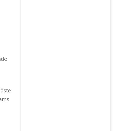
nde
Gäste
eams