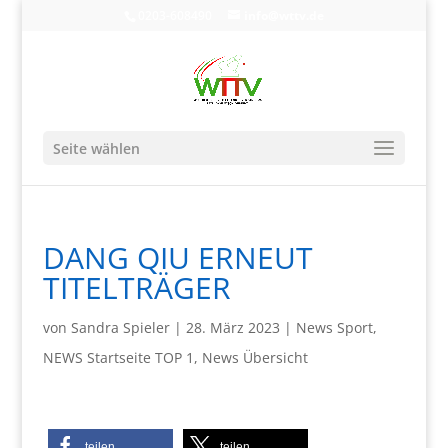
0203-608490
info@wttv.de
Seite wählen
DANG QIU ERNEUT
TITELTRÄGER
von
Sandra Spieler
|
28. März 2023
|
News Sport
,
NEWS Startseite TOP 1
,
News Übersicht
teilen
teilen