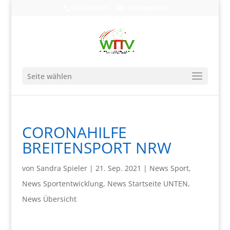
0203-608490
info@wttv.de
Seite wählen
CORONAHILFE
BREITENSPORT NRW
von
Sandra Spieler
|
21. Sep. 2021
|
News Sport
,
News Sportentwicklung
,
News Startseite UNTEN
,
News Übersicht