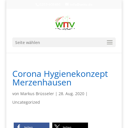
0203-608490
info@wttv.de
Seite wählen
Corona Hygienekonzept
Merzenhausen
von
Markus Brüsseler
|
28. Aug. 2020
|
Uncategorized
teilen
teilen