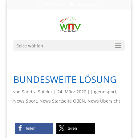
0203-608490
info@wttv.de
Seite wählen
BUNDESWEITE LÖSUNG
von
Sandra Spieler
|
24. März 2020
|
Jugendsport
,
News Sport
,
News Startseite OBEN
,
News Übersicht
teilen
teilen