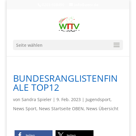
0203-608490
info@wttv.de
Seite wählen
BUNDESRANGLISTENFIN
ALE TOP12
von
Sandra Spieler
|
9. Feb. 2023
|
Jugendsport
,
News Sport
,
News Startseite OBEN
,
News Übersicht
teilen
teilen