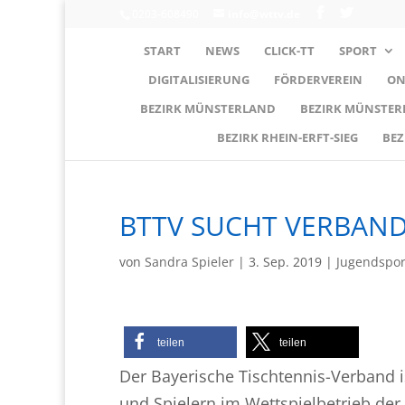
0203-608490
info@wttv.de
START
NEWS
CLICK-TT
SPORT
DIGITALISIERUNG
FÖRDERVEREIN
ON
BEZIRK MÜNSTERLAND
BEZIRK MÜNSTE
BEZIRK RHEIN-ERFT-SIEG
BEZ
BTTV SUCHT VERBAN
von
Sandra Spieler
|
3. Sep. 2019
|
Jugendspor
teilen
teilen
Der Bayerische Tischtennis-Verband i
und Spielern im Wettspielbetrieb der