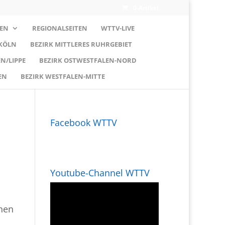
0-Artikel
EN
REGIONALSEITEN
WTTV-LIVE
 KÖLN
BEZIRK MITTLERES RUHRGEBIET
N/LIPPE
BEZIRK OSTWESTFALEN-NORD
EN
BEZIRK WESTFALEN-MITTE
Facebook WTTV
Youtube-Channel WTTV
nnen