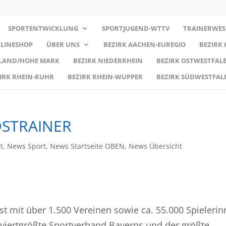
SPORTENTWICKLUNG
SPORTJUGEND-WTTV
TRAINERWES
LINESHOP
ÜBER UNS
BEZIRK AACHEN-EUREGIO
BEZIRK
RLAND/HOHE MARK
BEZIRK NIEDERRHEIN
BEZIRK OSTWESTFALE
IRK RHEIN-RUHR
BEZIRK RHEIN-WUPPER
BEZIRK SÜDWESTFAL
DSTRAINER
t
,
News Sport
,
News Startseite OBEN
,
News Übersicht
st mit über 1.500 Vereinen sowie ca. 55.000 Spieleri
 viertgrößte Sportverband Bayerns und der größte