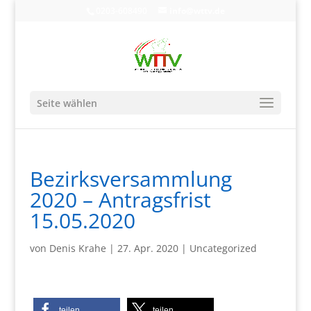
0203-608490
info@wttv.de
Seite wählen
Bezirksversammlung
2020 – Antragsfrist
15.05.2020
von
Denis Krahe
|
27. Apr. 2020
|
Uncategorized
teilen
teilen