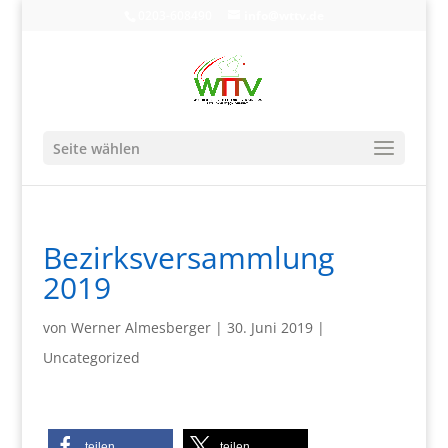
0203-608490
info@wttv.de
Seite wählen
Bezirksversammlung
2019
von
Werner Almesberger
|
30. Juni 2019
|
Uncategorized
teilen
teilen