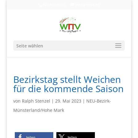
0203-608490
info@wttv.de
Seite wählen
Bezirkstag stellt Weichen
für die kommende Saison
von
Ralph Stenzel
|
29. Mai 2023
|
NEU-Bezirk-
Münsterland/Hohe Mark
teilen
teilen