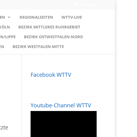
0-Artikel
EN
REGIONALSEITEN
WTTV-LIVE
 KÖLN
BEZIRK MITTLERES RUHRGEBIET
N/LIPPE
BEZIRK OSTWESTFALEN-NORD
EN
BEZIRK WESTFALEN-MITTE
Facebook WTTV
Youtube-Channel WTTV
tzte