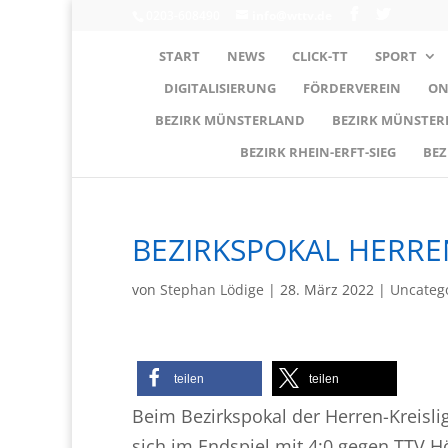
0203-608490
info@wttv.de
START
NEWS
CLICK-TT
SPORT
DIGITALISIERUNG
FÖRDERVEREIN
ON
BEZIRK MÜNSTERLAND
BEZIRK MÜNSTE
BEZIRK RHEIN-ERFT-SIEG
BEZ
BEZIRKSPOKAL HERRE
von
Stephan Lödige
|
28. März 2022
|
Uncateg
teilen
teilen
Beim Bezirkspokal der Herren-Kreisli
sich im Endspiel mit 4:0 gegen TTV H