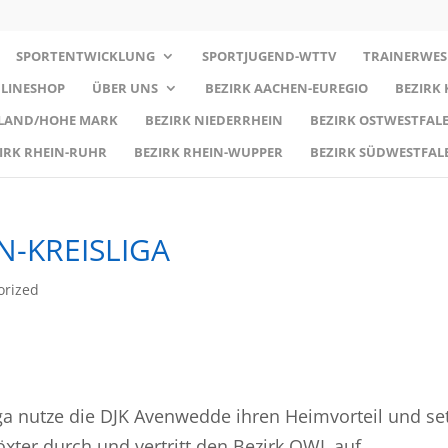
SPORTENTWICKLUNG
SPORTJUGEND-WTTV
TRAINERWES
LINESHOP
ÜBER UNS
BEZIRK AACHEN-EUREGIO
BEZIRK
RLAND/HOHE MARK
BEZIRK NIEDERRHEIN
BEZIRK OSTWESTFALE
IRK RHEIN-RUHR
BEZIRK RHEIN-WUPPER
BEZIRK SÜDWESTFAL
N-KREISLIGA
orized
ga nutze die DJK Avenwedde ihren Heimvorteil und se
öxter durch und vertritt den Bezirk OWL auf