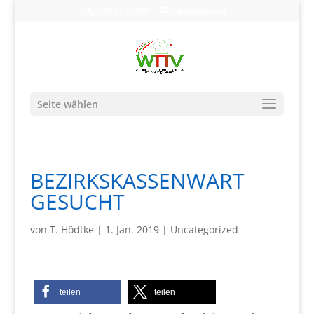
0203-608490
info@wttv.de
Seite wählen
BEZIRKSKASSENWART
GESUCHT
von
T. Hödtke
|
1. Jan. 2019
|
Uncategorized
teilen
teilen