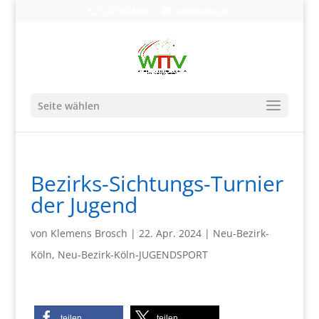
0203-608490
info@wttv.de
Seite wählen
Bezirks-Sichtungs-Turnier
der Jugend
von
Klemens Brosch
|
22. Apr. 2024
|
Neu-Bezirk-
Köln
,
Neu-Bezirk-Köln-JUGENDSPORT
teilen
teilen