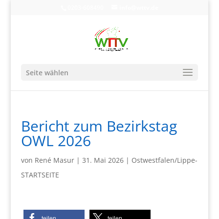
0203-608490
info@wttv.de
Seite wählen
Bericht zum Bezirkstag
OWL 2026
von
René Masur
|
31. Mai 2026
|
Ostwestfalen/Lippe-
STARTSEITE
teilen
teilen