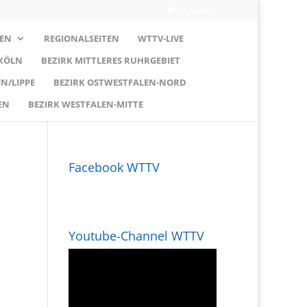
0-Artikel
EN
REGIONALSEITEN
WTTV-LIVE
 KÖLN
BEZIRK MITTLERES RUHRGEBIET
N/LIPPE
BEZIRK OSTWESTFALEN-NORD
EN
BEZIRK WESTFALEN-MITTE
Facebook WTTV
Youtube-Channel WTTV