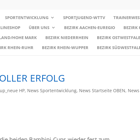
SPORTENTWICKLUNG
SPORTJUGEND-WTTV
TRAINERWES
LINESHOP
ÜBER UNS
BEZIRK AACHEN-EUREGIO
BEZIRK
RLAND/HOHE MARK
BEZIRK NIEDERRHEIN
BEZIRK OSTWESTFALE
IRK RHEIN-RUHR
BEZIRK RHEIN-WUPPER
BEZIRK SÜDWESTFAL
VOLLER ERFOLG
Cup_neue HP
,
News Sportentwicklung
,
News Startseite OBEN
,
News
 die beiden Bambini-Cups wieder fest zum