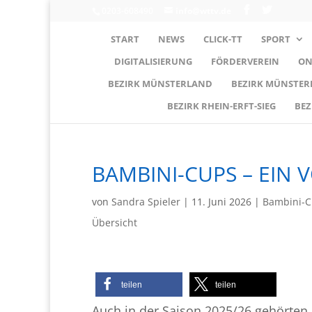
0203-608490
info@wttv.de
START
NEWS
CLICK-TT
SPORT
DIGITALISIERUNG
FÖRDERVEREIN
ON
BEZIRK MÜNSTERLAND
BEZIRK MÜNSTE
BEZIRK RHEIN-ERFT-SIEG
BEZ
BAMBINI-CUPS – EIN 
von
Sandra Spieler
|
11. Juni 2026
|
Bambini-
Übersicht
teilen
teilen
Auch in der Saison 2025/26 gehörten