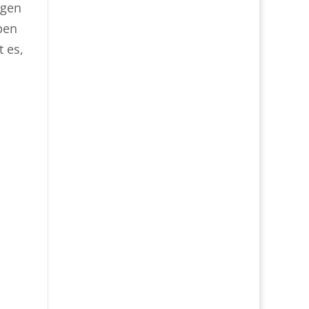
ngen
pen
 es,