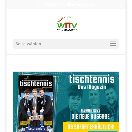
0203-608490
info@wttv.de
Seite wählen