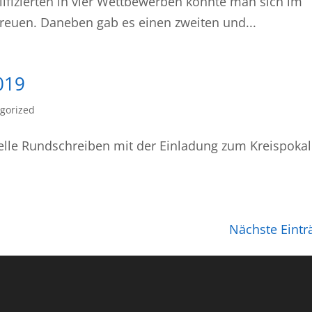
alifizierten in vier Wettbewerben konnte man sich im
reuen. Daneben gab es einen zweiten und...
019
gorized
uelle Rundschreiben mit der Einladung zum Kreispokal
Nächste Eintr