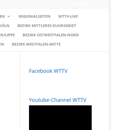
0-Artikel
EN
REGIONALSEITEN
WTTV-LIVE
 KÖLN
BEZIRK MITTLERES RUHRGEBIET
N/LIPPE
BEZIRK OSTWESTFALEN-NORD
EN
BEZIRK WESTFALEN-MITTE
Facebook WTTV
Youtube-Channel WTTV