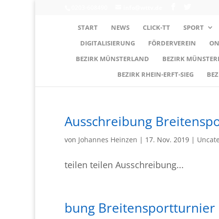
0203-608490
info@wttv.de
START
NEWS
CLICK-TT
SPORT
DIGITALISIERUNG
FÖRDERVEREIN
ON
BEZIRK MÜNSTERLAND
BEZIRK MÜNSTE
BEZIRK RHEIN-ERFT-SIEG
BEZ
Ausschreibung Breitenspo
von
Johannes Heinzen
|
17. Nov. 2019
|
Uncate
teilen teilen Ausschreibung...
bung Breitensportturnier