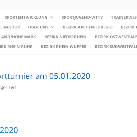
SPORTENTWICKLUNG
SPORTJUGEND-WTTV
TRAINERWES
LINESHOP
ÜBER UNS
BEZIRK AACHEN-EUREGIO
BEZIRK
RLAND/HOHE MARK
BEZIRK NIEDERRHEIN
BEZIRK OSTWESTFALE
IRK RHEIN-RUHR
BEZIRK RHEIN-WUPPER
BEZIRK SÜDWESTFAL
rtturnier am 05.01.2020
gorized
 2020