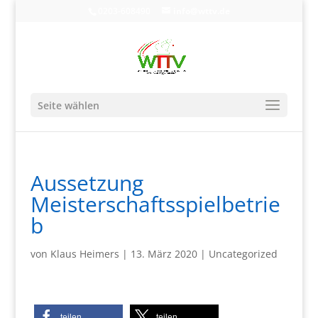
0203-608490
info@wttv.de
Seite wählen
Aussetzung
Meisterschaftsspielbetrie
b
von
Klaus Heimers
|
13. März 2020
|
Uncategorized
teilen
teilen