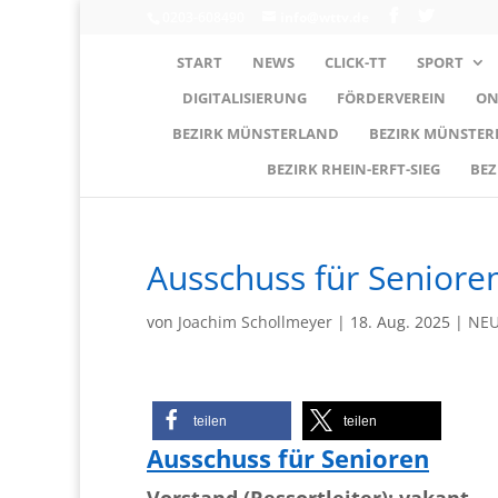
0203-608490
info@wttv.de
START
NEWS
CLICK-TT
SPORT
DIGITALISIERUNG
FÖRDERVEREIN
ON
BEZIRK MÜNSTERLAND
BEZIRK MÜNSTE
BEZIRK RHEIN-ERFT-SIEG
BEZ
Ausschuss für Seniore
von
Joachim Schollmeyer
|
18. Aug. 2025
|
NEU
teilen
teilen
Ausschuss für Senioren
Vorstand (Ressortleiter): vakant