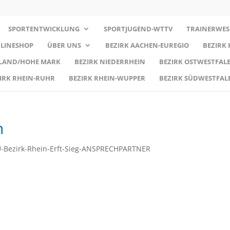
SPORTENTWICKLUNG
SPORTJUGEND-WTTV
TRAINERWES
LINESHOP
ÜBER UNS
BEZIRK AACHEN-EUREGIO
BEZIRK
RLAND/HOHE MARK
BEZIRK NIEDERRHEIN
BEZIRK OSTWESTFALE
IRK RHEIN-RUHR
BEZIRK RHEIN-WUPPER
BEZIRK SÜDWESTFAL
n
-Bezirk-Rhein-Erft-Sieg-ANSPRECHPARTNER