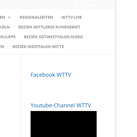
0-Artikel
EN
REGIONALSEITEN
WTTV-LIVE
 KÖLN
BEZIRK MITTLERES RUHRGEBIET
N/LIPPE
BEZIRK OSTWESTFALEN-NORD
EN
BEZIRK WESTFALEN-MITTE
Facebook WTTV
Youtube-Channel WTTV