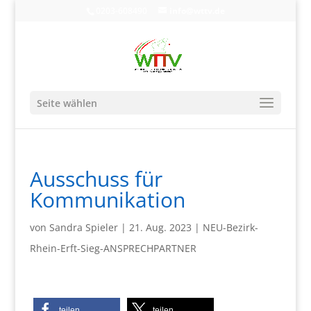
0203-608490
info@wttv.de
Seite wählen
Ausschuss für
Kommunikation
von
Sandra Spieler
|
21. Aug. 2023
|
NEU-Bezirk-
Rhein-Erft-Sieg-ANSPRECHPARTNER
teilen
teilen