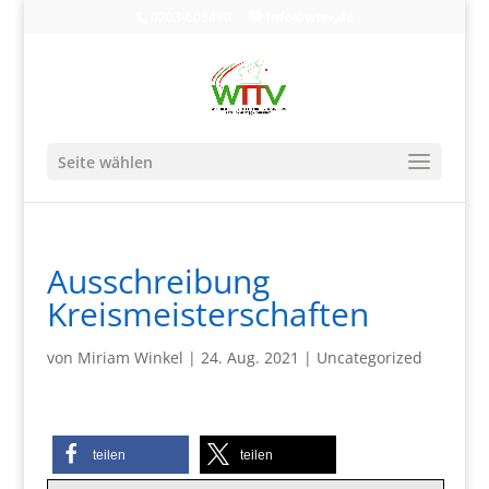
0203-608490
info@wttv.de
Seite wählen
Ausschreibung
Kreismeisterschaften
von
Miriam Winkel
|
24. Aug. 2021
|
Uncategorized
teilen
teilen