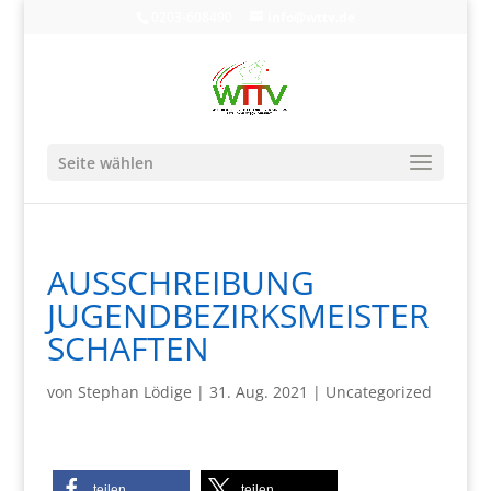
0203-608490
info@wttv.de
Seite wählen
AUSSCHREIBUNG
JUGENDBEZIRKSMEISTER
SCHAFTEN
von
Stephan Lödige
|
31. Aug. 2021
|
Uncategorized
teilen
teilen