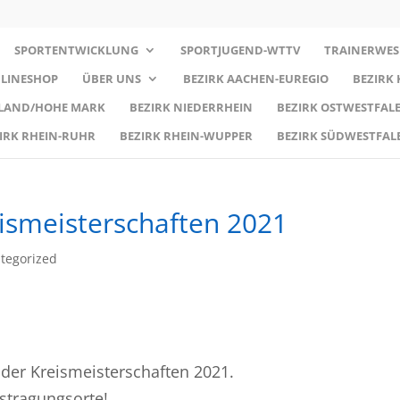
SPORTENTWICKLUNG
SPORTJUGEND-WTTV
TRAINERWES
LINESHOP
ÜBER UNS
BEZIRK AACHEN-EUREGIO
BEZIRK
RLAND/HOHE MARK
BEZIRK NIEDERRHEIN
BEZIRK OSTWESTFALE
IRK RHEIN-RUHR
BEZIRK RHEIN-WUPPER
BEZIRK SÜDWESTFAL
ismeisterschaften 2021
tegorized
 der Kreismeisterschaften 2021.
ustragungsorte!