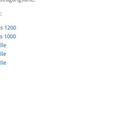
:
is 1200
is 1000
lle
lle
lle
e
e
e
e