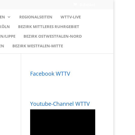
0-Artikel
EN
REGIONALSEITEN
WTTV-LIVE
 KÖLN
BEZIRK MITTLERES RUHRGEBIET
N/LIPPE
BEZIRK OSTWESTFALEN-NORD
EN
BEZIRK WESTFALEN-MITTE
Facebook WTTV
Youtube-Channel WTTV