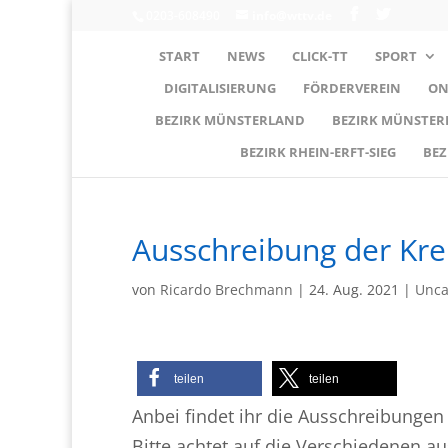
0203-608490
info@wttv.de
START
NEWS
CLICK-TT
SPORT
DIGITALISIERUNG
FÖRDERVEREIN
ON
BEZIRK MÜNSTERLAND
BEZIRK MÜNSTE
BEZIRK RHEIN-ERFT-SIEG
BEZ
Ausschreibung der Kre
von
Ricardo Brechmann
|
24. Aug. 2021
|
Unca
teilen
teilen
Anbei findet ihr die Ausschreibungen
Bitte achtet auf die Verschiedenen a