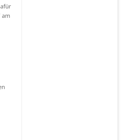
dafür
V am
en