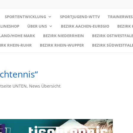
SPORTENTWICKLUNG
SPORTJUGEND-WTTV
TRAINERWES
LINESHOP
ÜBER UNS
BEZIRK AACHEN-EUREGIO
BEZIRK
RLAND/HOHE MARK
BEZIRK NIEDERRHEIN
BEZIRK OSTWESTFALE
IRK RHEIN-RUHR
BEZIRK RHEIN-WUPPER
BEZIRK SÜDWESTFAL
chtennis“
rtseite UNTEN
,
News Übersicht