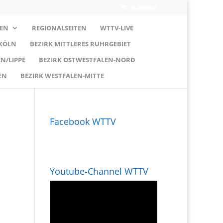
0-Artikel
EN
REGIONALSEITEN
WTTV-LIVE
 KÖLN
BEZIRK MITTLERES RUHRGEBIET
N/LIPPE
BEZIRK OSTWESTFALEN-NORD
EN
BEZIRK WESTFALEN-MITTE
Facebook WTTV
Youtube-Channel WTTV