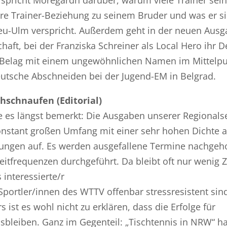
ere Trainer-Beziehung zu seinem Bruder und was er s
u-Ulm verspricht. Außerdem geht in der neuen Ausg
haft, bei der Franziska Schreiner als Local Hero ihr 
in Belag mit einem ungewöhnlichen Namen im Mittelpu
eutsche Abschneiden bei der Jugend-EM in Belgrad.
hschnaufen (Editorial)
e es längst bemerkt: Die Ausgaben unserer Regionals
onstant großen Umfang mit einer sehr hohen Dichte 
tungen auf. Es werden ausgefallene Termine nachgeho
itfrequenzen durchgeführt. Da bleibt oft nur wenig Z
interessierte/r
e Sportler/innen des WTTV offenbar stressresistent sin
 ist es wohl nicht zu erklären, dass die Erfolge für
usbleiben. Ganz im Gegenteil: „Tischtennis in NRW“ ha