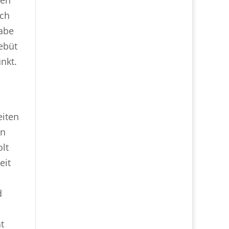
ich
abe
Debüt
nkt.
eiten
an
lt
eit
d
t