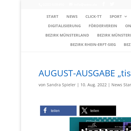
0203-608490
info@wttv.de
START
NEWS
CLICK-TT
SPORT
DIGITALISIERUNG
FÖRDERVEREIN
ON
BEZIRK MÜNSTERLAND
BEZIRK MÜNSTE
BEZIRK RHEIN-ERFT-SIEG
BEZ
AUGUST-AUSGABE „tis
von
Sandra Spieler
|
10. Aug. 2022
|
News Sta
teilen
teilen