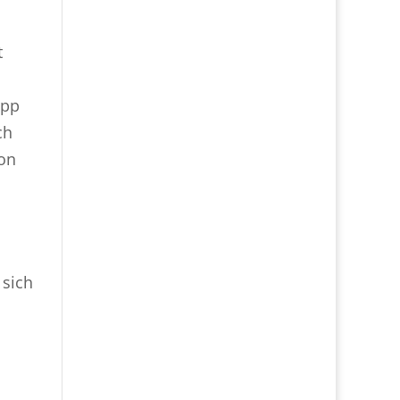
t
app
ch
von
 sich